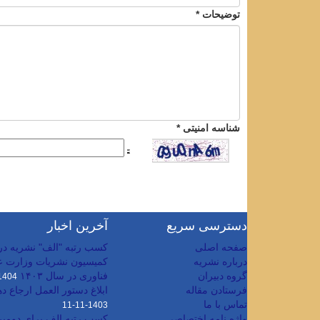
توضیحات *
شناسه امنیتی *
دسترسی سریع
آخرین اخبار
صفحه اصلی
کسب رتبه "الف" نشریه در ر
درباره نشریه
کمیسیون نشریات وزارت عل
گروه دبیران
فناوری در سال ۱۴۰۳
404-07-07
فرستادن مقاله
ابلاغ دستور العمل ارجاع دهی/ 
تماس با ما
1403-11-11
واژه نامه اختصاصی
کسب رتبه الف برای دومین