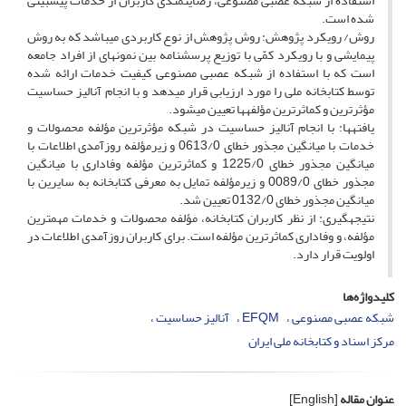
استفاده از شبکه عصبی مصنوعی، رضایتمندی کاربران از خدمات پیش­بینی
شده است.
روش/ رویکرد پژوهش: روش پژوهش از نوع کاربردی می­باشد که به روش
پیمایشی و با رویکرد کمّی با توزیع پرسشنامه بین نمونه­ای از افراد جامعه
است که با استفاده از شبکه عصبی مصنوعی کیفیت خدمات ارائه شده
توسط کتابخانه ملی را مورد ارزیابی قرار می­دهد و با انجام آنالیز حساسیت
مؤثرترین و کم­اثرترین مؤلفه­ها تعیین می­شود.
یافته­ها: با انجام آنالیز حساسیت در شبکه مؤثرترین مؤلفه محصولات و
خدمات با میانگین مجذور خطای 0613/0 و زیرمؤلفه روزآمدی اطلاعات با
میانگین مجذور خطای 1225/0 و کم­اثرترین مؤلفه وفاداری با میانگین
مجذور خطای 0089/0 و زیرمؤلفه تمایل به معرفی کتابخانه به سایرین با
میانگین مجذور خطای 0132/0 تعیین شد.
نتیجه­گیری: از نظر کاربران کتابخانه، مؤلفه محصولات و خدمات مهم­ترین
مؤلفه، و وفاداری کم­اثرترین مؤلفه است. برای کاربران روزآمدی اطلاعات در
اولویت قرار دارد.
کلیدواژه‌ها
شبکه عصبی مصنوعی
EFQM
آنالیز حساسیت
مرکز اسناد و کتابخانه ملی ایران
عنوان مقاله
[English]