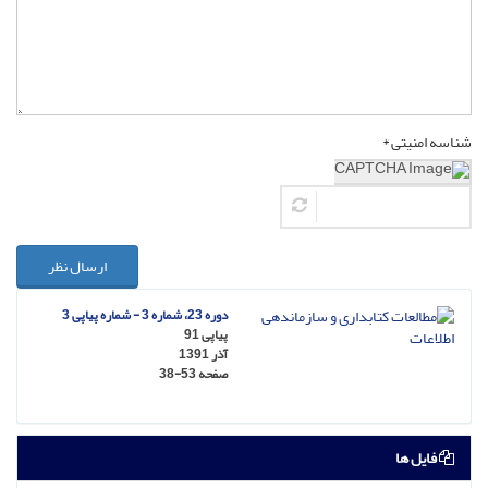
شناسه امنیتی *
ارسال نظر
دوره 23، شماره 3 - شماره پیاپی 3
پیاپی 91
آذر 1391
صفحه
38-53
فایل ها