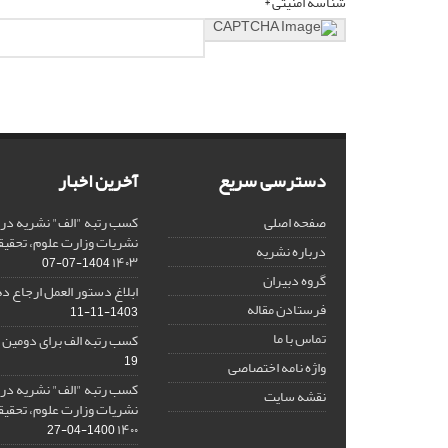
شناسه امنیتی *
دسترسی سریع
آخرین اخبار
صفحه اصلی
کسب رتبه "الف" نشریه در 
نشریات وزارت علوم، تحقیق
درباره نشریه
۱۴۰۳
1404-07-07
گروه دبیران
ابلاغ دستور العمل ارجاع دهی/ 
فرستادن مقاله
1403-11-11
تماس با ما
کسب رتبه الف برای دومین 
19
واژه نامه اختصاصی
کسب رتبه "الف" نشریه در 
نقشه سایت
نشریات وزارت علوم، تحقیق
۱۴۰۰
1400-04-27