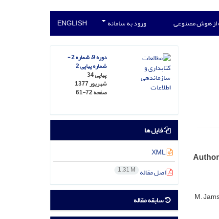
 از هوش مصنوعی
ورود به سامانه
ENGLISH
دوره 9، شماره 2 -
شماره پیاپی 2
پیاپی 34
شهریور 1377
صفحه
61-72
فایل ها
XML
Authors
1.31 M
اصل مقاله
M. Jams
سابقه مقاله