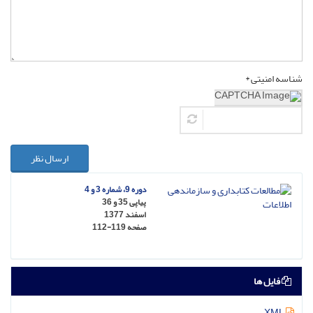
شناسه امنیتی *
ارسال نظر
دوره 9، شماره 3 و 4
پیاپی 35 و 36
اسفند 1377
صفحه
112-119
فایل ها
XML