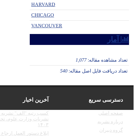
HARVARD
CHICAGO
VANCOUVER
آمار
تعداد مشاهده مقاله:
1,077
تعداد دریافت فایل اصل مقاله:
540
دسترسی سریع
آخرین اخبار
صفحه اصلی
کسب رتبه "الف" نشریه د
نشریات وزارت علوم، تحق
درباره نشریه
۱۴۰۳
1404-07-07
گروه دبیران
ابلاغ دستور العمل ارجاع دهی