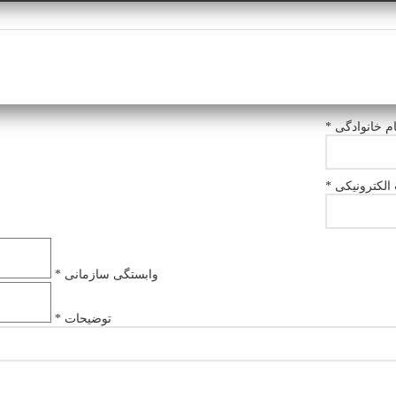
ام خانوادگی *
لکترونیکی *
وابستگی سازمانی *
توضیحات *