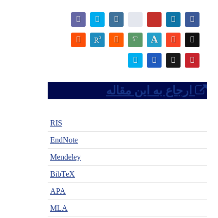
ارجاع به این مقاله
RIS
EndNote
Mendeley
BibTeX
APA
MLA