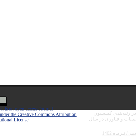
al is an open access Journal
ر رتبه‌بندی کمیسیون
under the Creative Commons Attribution
یقات و فناوری در سال
national License
(CC BY 4.0)
اشتراک خبرنامه
/ تیرماه 1402
1403-