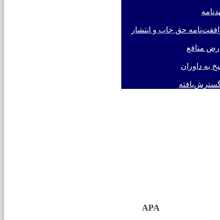
دنامه
فقت‌نامه حق چاپ و انتشار
رض منافع
خ به داوران
سترش‌یافته
APA