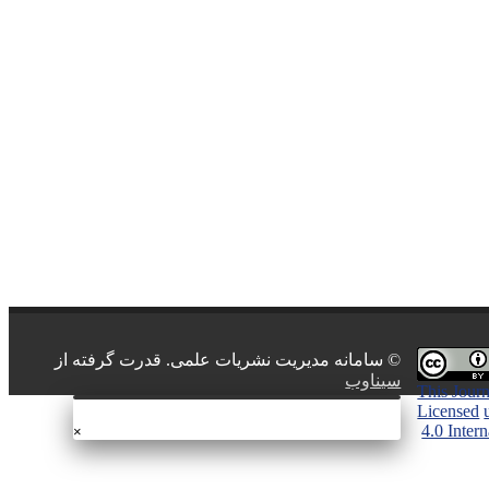
© سامانه مدیریت نشریات علمی.
قدرت گرفته از
سیناوب
This Journ
Licensed
4.0 Inter
×