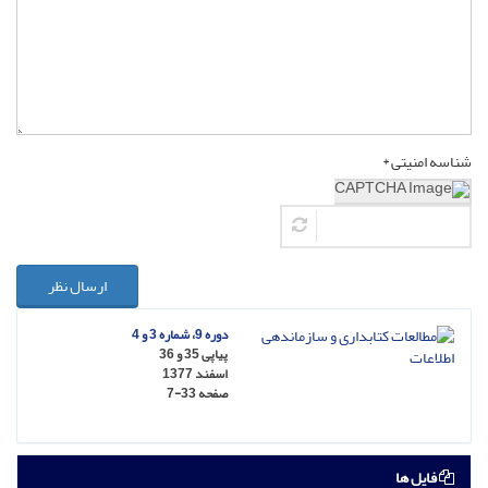
شناسه امنیتی *
ارسال نظر
دوره 9، شماره 3 و 4
پیاپی 35 و 36
اسفند 1377
صفحه
7-33
فایل ها