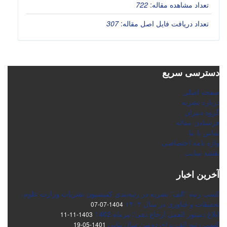
تعداد مشاهده مقاله:
722
تعداد دریافت فایل اصل مقاله:
307
دسترسی سریع
صفحه اصلی
درباره نشریه
گروه دبیران
فرستادن مقاله
تماس با ما
واژه نامه اختصاصی
نقشه سایت
آخرین اخبار
کسب رتبه "الف" نشریه در رتبه‌بندی کمیسیون نشریات وزارت علوم،
تحقیقات و فناوری در سال ۱۴۰۳
1404-07-07
ابلاغ دستور العمل ارجاع دهی/ تیرماه 1402
1403-11-11
کسب رتبه الف برای دومین سال پیاپی
1401-05-19