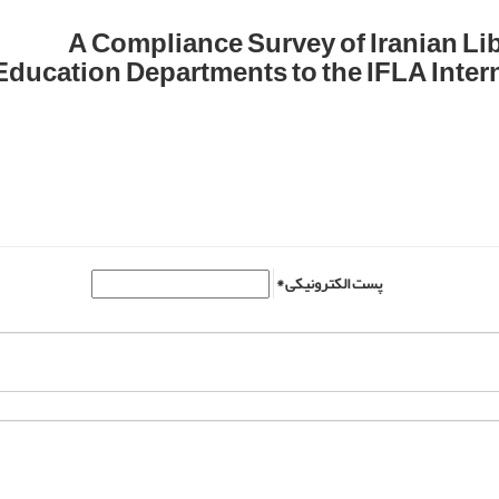
A Compliance Survey of Iranian Li
Education Departments to the IFLA Intern
پست الکترونیکی *