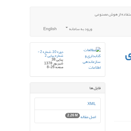
تفاده از هوش مصنوعی
ورود به سامانه
English
ی
دوره 10، شماره 2 -
شماره پیاپی 2
پیاپی 38
شهریور 1378
صفحه
8-26
فایل ها
XML
2.26 M
اصل مقاله