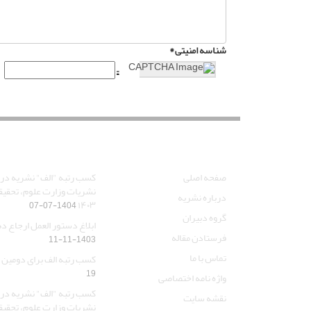
شناسه امنیتی *
دسترسی سریع
آخرین اخبار
صفحه اصلی
کسب رتبه "الف" نشریه در 
نشریات وزارت علوم، تحقیق
درباره نشریه
۱۴۰۳
1404-07-07
گروه دبیران
ابلاغ دستور العمل ارجاع دهی/ 
فرستادن مقاله
1403-11-11
تماس با ما
کسب رتبه الف برای دومین 
19
واژه نامه اختصاصی
کسب رتبه "الف" نشریه در 
نقشه سایت
نشریات وزارت علوم، تحقیق