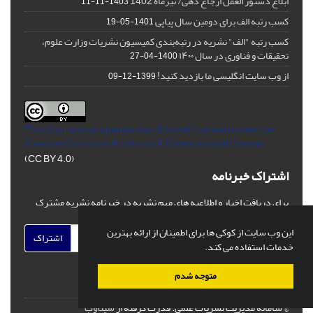
ابلاغ دستور العمل ارجاع دهی/ تیرماه 1402
1403-11-11
کسب رتبه الف برای دومین سال پیاپی
1401-05-19
کسب رتبه "الف" نشریه در رتبه‌بندی کمیسیون نشریات وزارت علوم،
تحقیقات و فناوری در سال ۱۴۰۰
1400-04-27
از وب سایت انگلیسی ما بازدید کنید!
1399-12-09
This Journal is an open access Journal Licensed
under the
Creative Commons Attribution 4.0 International License
(CC BY 4.0)
اشتراک خبرنامه
برای دریافت اخبار و اطلاعیه های مهم نشریه در خبرنامه نشریه مشترک
شوید.
این وب سایت از کوکی ها برای اطمینان از ارائه بهترین
اشتراک
خدمات استفاده می کند.
متوجه شدم
© سامانه مدیریت نشریات علمی.
قدرت گرفته از
سیناوب