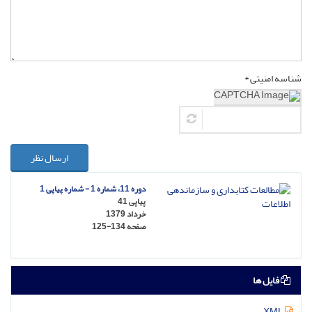
شناسه امنیتی *
ارسال نظر
دوره 11، شماره 1 - شماره پیاپی 1
پیاپی 41
خرداد 1379
صفحه
125-134
فایل ها
XML