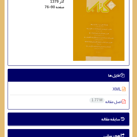
آذر 1379
صفحه
76-90
فایل ها
XML
1.77 M
اصل مقاله
سابقه مقاله
هم رسانی