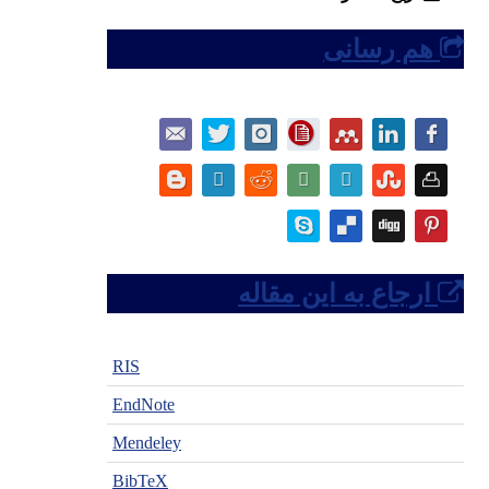
هم رسانی
ارجاع به این مقاله
RIS
EndNote
Mendeley
BibTeX