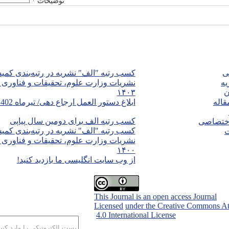
توضیحات *
سریع
آخرین اخبار
ی
کسب رتبه "الف" نشریه در رتبه‌بندی کمی
یه
نشریات وزارت علوم، تحقیقات و فناوری 
ن
۱۴۰۳
1404-07-07
قاله
ابلاغ دستور العمل ارجاع دهی/ تیرماه 1402
11
کسب رتبه الف برای دومین سال پیاپی
اختصاصی
-05-19
کسب رتبه "الف" نشریه در رتبه‌بندی کمی
ت
نشریات وزارت علوم، تحقیقات و فناوری 
۱۴۰۰
1400-04-27
از وب سایت انگلیسی ما بازدید کنید!
1399-12-09
اشتراک خبرنامه
This Journal is an open access Journal
برای دریافت اخبار و اط
Licensed
under the Creative Commons Att
مشترک شوید.
4.0 International License
(CC BY 4.0)