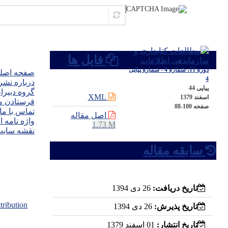
دسترسی 
فایل ها
دوره 11، شماره 4 - شماره پیاپی
صفحه اصل
4
درباره نشر
پیاپی 44
گروه دبیرا
XML
اسفند 1379
فرستادن م
صفحه
88-100
تماس با ما
اصل مقاله
واژه نامه 
1.73 M
نقشه سای
سابقه مقاله
تاریخ دریافت:
26 دی 1394
ribution
تاریخ پذیرش:
26 دی 1394
تاریخ انتشار:
01 اسفند 1379