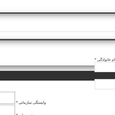
ام خانوادگی *
لکترونیکی *
وابستگی سازمانی *