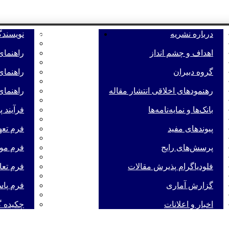
ه
درباره نشریه
راهنمای نویسندگان
نویسند
اهداف و چشم انداز
راهنمای
گروه دبیران
راهنمای
رهنمودهای اخلاقی انتشار مقاله
راهنمای
بانک‌ها و نمایه‌‌نامه‌ها
فرآیند 
پیوندهای مفید
فرم تعه
پرسش‌های رایج
فرم موا
فلودیاگرام پذیرش مقالات
فرم تعا
گزارش آماری
فرم پاس
اخبار و اعلانات
چکیده گ
تفاده از هوش مصنوعی