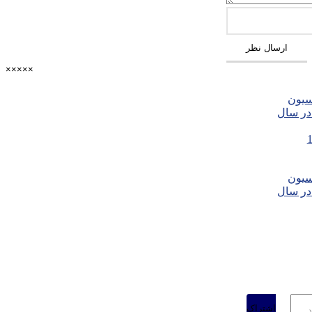
ارسال نظر
×
×
×
×
×
سیون
در سال
1403-11-
1401
سیون
در سال
لاعیه های مهم نشریه در خبرنامه نشریه
اشتراک