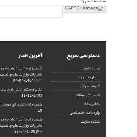
شناسه امنیتی *
دسترسی سریع
آخرین اخبار
صفحه اصلی
کسب رتبه "الف" نشریه در 
نشریات وزارت علوم، تحقیق
درباره نشریه
۱۴۰۳
1404-07-07
گروه دبیران
ابلاغ دستور العمل ارجاع دهی/ 
فرستادن مقاله
1403-11-11
تماس با ما
کسب رتبه الف برای دومین 
19
واژه نامه اختصاصی
کسب رتبه "الف" نشریه در 
نقشه سایت
نشریات وزارت علوم، تحقیق
۱۴۰۰
1400-04-27