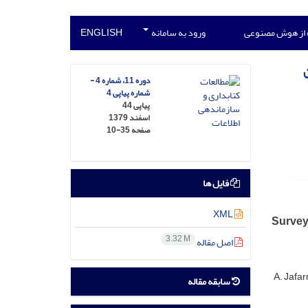
 از هوش مصنوعی
ورود به سامانه
ENGLISH
دوره 11، شماره 4 -
شماره پیاپی 4
پیاپی 44
اسفند 1379
صفحه
10-35
فایل ها
XML
Survey 
3.32 M
اصل مقاله
A. Jafa
سابقه مقاله