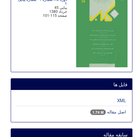
1
پیاپی 45
خرداد 1380
صفحه
101-115
فایل ها
XML
اصل مقاله
1.74 M
سابقه مقاله