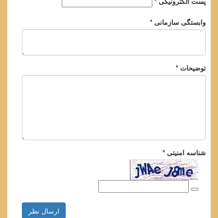
پست الکترونیکی *
وابستگی سازمانی *
توضیحات *
شناسه امنیتی *
ارسال نظر