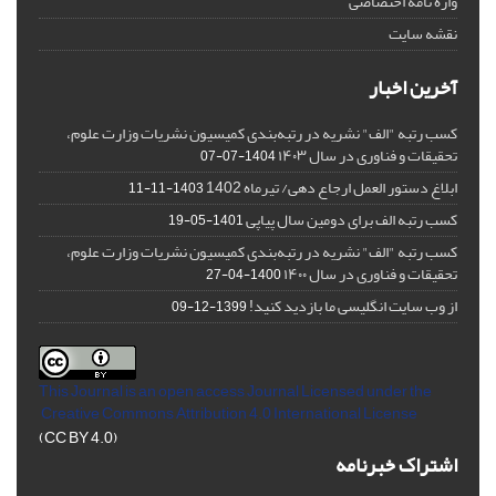
واژه نامه اختصاصی
نقشه سایت
آخرین اخبار
کسب رتبه "الف" نشریه در رتبه‌بندی کمیسیون نشریات وزارت علوم،
تحقیقات و فناوری در سال ۱۴۰۳
1404-07-07
ابلاغ دستور العمل ارجاع دهی/ تیرماه 1402
1403-11-11
کسب رتبه الف برای دومین سال پیاپی
1401-05-19
کسب رتبه "الف" نشریه در رتبه‌بندی کمیسیون نشریات وزارت علوم،
تحقیقات و فناوری در سال ۱۴۰۰
1400-04-27
از وب سایت انگلیسی ما بازدید کنید!
1399-12-09
This Journal is an open access Journal Licensed
under the
Creative Commons Attribution 4.0 International License
(CC BY 4.0)
اشتراک خبرنامه