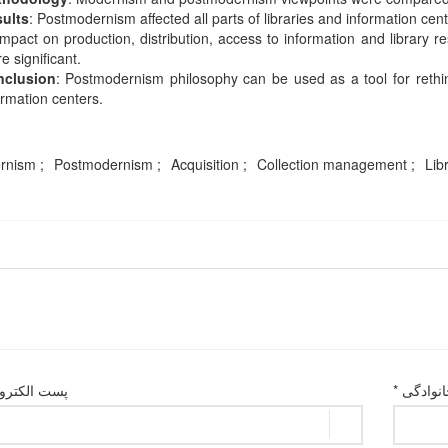
ults
: Postmodernism affected all parts of libraries and information ce
 impact on production, distribution, access to information and library 
e significant.
nclusion
: Postmodernism philosophy can be used as a tool for rethin
ormation centers.
rnism
Postmodernism
Acquisition
Collection management
Lib
انوادگی *
پست الکترون