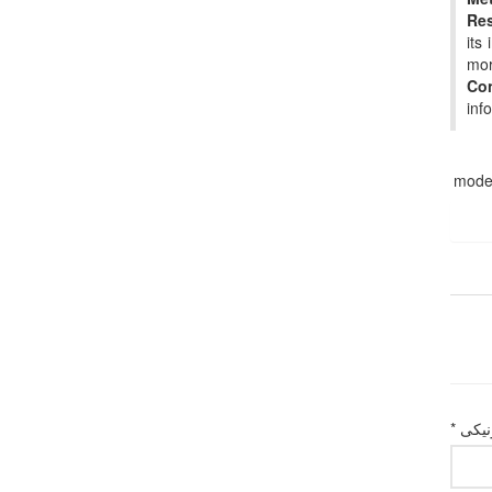
Res
its
mor
Co
inf
mode
یکی *