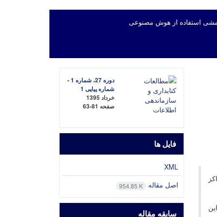
شی استفاده از هوش مصنوعی
دوره 27، شماره 1 -
شماره پیاپی 1
خرداد 1395
صفحه
63-81
فایل ها
XML
کز
اصل مقاله
954.85 K
ین
سابقه مقاله