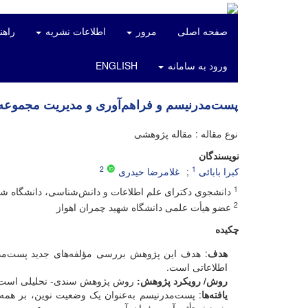
صفحه اصلی
مرور
اطلاعات نشریه
راهن
ورود به سامانه
ENGLISH
پست‏‌مدرنیسم و فراهم‏‌آوری و مدیریت مجموعه
نوع مقاله : مقاله پژوهشی
نویسندگان
2
1
کبرا بابائی
غلامرضا حیدری
1
دانشجوی دکترای علم اطلاعات و دانش‌شناسی، دانشگاه شهی
2
عضو هیأت علمی دانشگاه شهید چمران اهواز
چکیده
هدف
: هدف این پژوهش بررسی مؤلفه‌‏های جدید پست‌‌مدرن 
اطلاعاتی است.
روش/ رویکرد پژوهش:
روش پژوهش سندی- تحلیلی است
یافته‌‏ها
: پست‌‏مدرنیسم به‌عنوان یک وضعیت نوین، بر همه ار