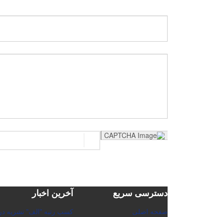
دسترسی سریع
آخرین اخبار
صفحه اصلی
کسب رتبه "الف" نشریه در ر