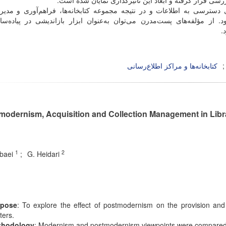
رسی قرار گرفته و ابعاد این تأثیرگذاری نمایان شده است.
ی دسترسی به اطلاعات و در نتیجه مجموعه کتابخانه‌‏ها، فراهم‌‏آوری و مدیر
از مؤلفه‌های پست‌مدرن می‌‏توان به‌عنوان ابزار بازاندیشی در پیاده‌‌سا
.
کتابخانه‏‌ها و مراکز اطلاع‌رسانی
modernism, Acquisition and Collection Management in Libra
1
2
abaei
G. Heidari
rpose
: To explore the effect of postmodernism on the provision and
ters.
thodology
: Modernism and postmodernism viewpoints were compared b