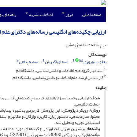
صفحه اصلی
مرور
اطلاعات نشریه
راهنمای ن
ارزیابی چکیده‌های انگلیسی رساله‌های دکترای علم
نوع مقاله : مقاله پژوهشی
نویسندگان
2
1
1
یعقوب نوروزی
اسحاق اکبریان
سمیه پناهی
1
استادیار گروه علم اطلاعات و دانش‌شناسی، دانشگاه قم
2
کارشناس ارشد علم اطلاعات و دانش‌شناسی، دانشگاه قم
چکیده
هدف:
ارزیابی و تعیین میزان انطباق ترجمه‌ چکیده‌های فارسی 
جملات انگلیسی.
روش/ رویکرد پژوهش
:
این پژوهش کاربردی به‌شیوه پیمایشی 
استنباطی تجزیه و تحلیل شد.
یافته‌ها:
مؤلفه‌های کاربرد واژگان (6/93%)، دستور زبان (32/91%)، و مکانیزم (85%) به‌دست آمد. نگارش چکیده‌های انگلیسی در سطح عالی (86/92%) قرار داشت.