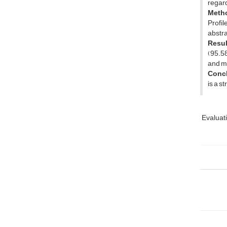
regard
Meth
Profil
abstra
Resul
(95.58
and me
Concl
is a s
Evaluat