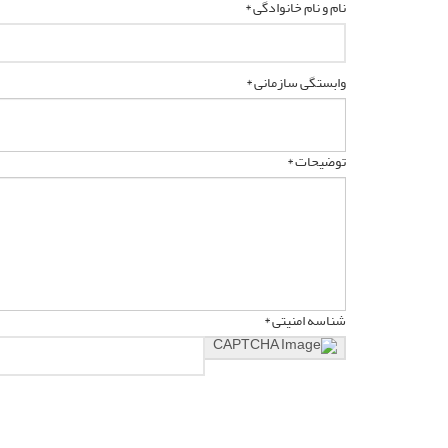
نام و نام خانوادگی *
وابستگی سازمانی *
توضیحات *
شناسه امنیتی *