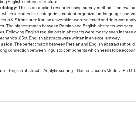
ing English sentence structure.
odology:
This is an applied research using survey method. The evalu
e, which includes five categories: content, organization, language use,
cts in KIS from three Iranian universities were selected and data was analyz
ts:
The highest match between Persian and English abstracts was seen i
%). Following English regulations in abstracts were mostly seen in three 
chanics (85%). English abstracts were written in an excellent way.
usion:
The perfect match between Persian and English abstracts should 
trong connection between linguistic components, which needs to be account
ion
English abstract
Analytic scoring
Bacha-Jacob's Model
Ph.D. D