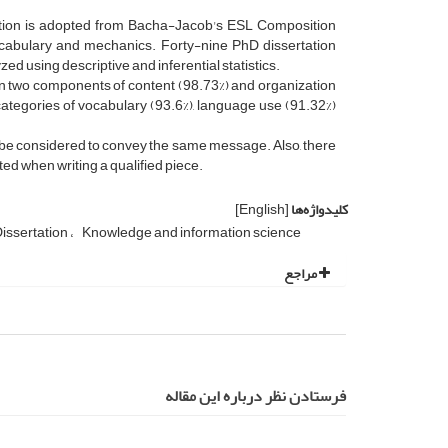
ation is adopted from Bacha-Jacob's ESL Composition
 vocabulary and mechanics. Forty-nine PhD dissertation
ed using descriptive and inferential statistics.
n two components of content (98.73%) and organization
categories of vocabulary (93.6%), language use (91.32%)
be considered to convey the same message. Also, there
ed when writing a qualified piece.
کلیدواژه‌ها
[English]
issertation
Knowledge and information science
مراجع
فرستادن نظر درباره این مقاله