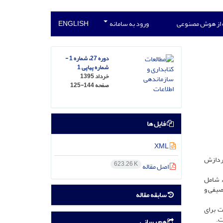
 از هوش مصنوعی
ورود به سامانه
ENGLISH
دوره 27، شماره 1 -
شماره پیاپی 1
خرداد 1395
صفحه
125-144
فایل ها
XML
پردازش
623.26 K
اصل مقاله
ء شامل
آمار توصیفی و
سابقه مقاله
) و بیشترین میزان رعایت برای
هم رسانی