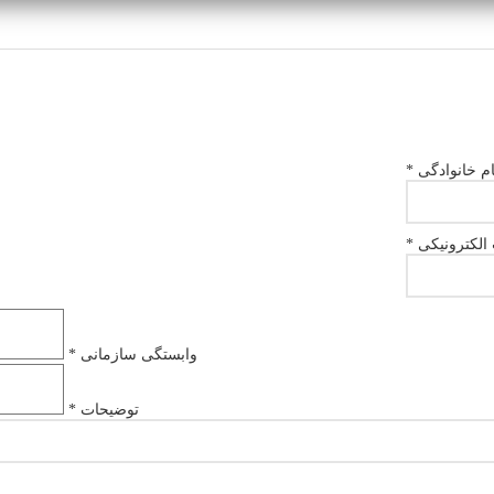
ام خانوادگی *
لکترونیکی *
وابستگی سازمانی *
توضیحات *