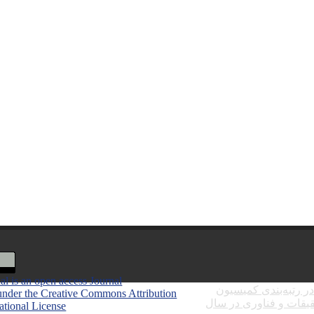
al is an open access Journal
ر رتبه‌بندی کمیسیون
under the Creative Commons Attribution
یقات و فناوری در سال
national License