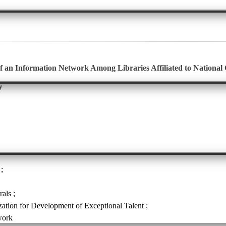
f an Information Network Among Libraries Affiliated to National 
y
y
rals
zation for Development of Exceptional Talent
work