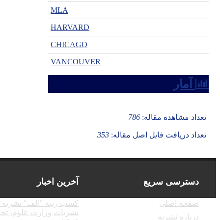
MLA
HARVARD
CHICAGO
VANCOUVER
آمار
تعداد مشاهده مقاله:
786
تعداد دریافت فایل اصل مقاله:
353
دسترسی سریع
آخرین اخبار
صفحه اصلی
کسب رتبه "الف" نشریه د
نشریات وزارت علوم، تحق
درباره نشریه