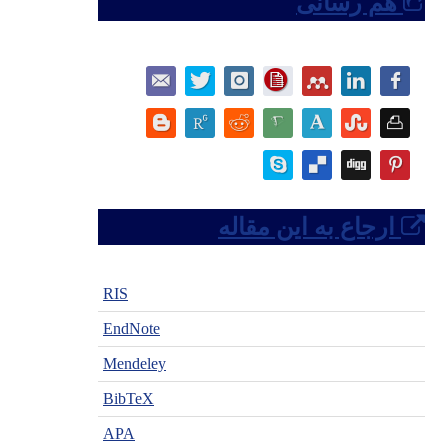
هم رسانی
ارجاع به این مقاله
RIS
EndNote
Mendeley
BibTeX
APA