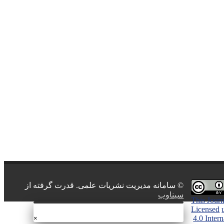
© سامانه مدیریت نشریات علمی.
قدرت گرفته از
سیناوب
This Journ
Licensed
4.0 Inter
×