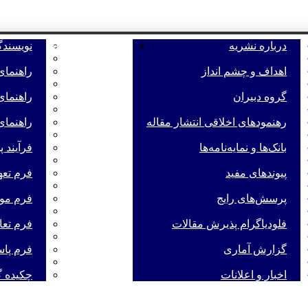
ه
درباره نشریه
راهنمای نویسندگان
نویسند
اهداف و چشم انداز
راهنمای
گروه دبیران
راهنمای
رهنمودهای اخلاقی انتشار مقاله
راهنمای
بانک‌ها و نمایه‌‌نامه‌ها
فرآیند 
پیوندهای مفید
فرم تعه
پرسش‌های رایج
فرم موا
فلودیاگرام پذیرش مقالات
فرم تعا
گزارش آماری
فرم پاس
اخبار و اعلانات
چکیده گ
تفاده از هوش مصنوعی