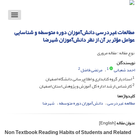
Toggle
vigation
مطالعات غیردرسی دانش‌آموزان دوره متوسطه و شناسایی
عوامل مؤثر بر آن از نظر دانش‌آموزان شهرضا
نوع مقاله : مقاله مروری
نویسندگان
2
1
احمد شعبانی
مرتضی فاضل
1
استادیار گروه کتابداری و اطلاع‌رسانی دانشگاه اصفهان
2
کارشناس ارشد اداره کل آموزش و پژوهش استان اصفهان
کلیدواژه‌ها
مطالعه غیردرسی
دانش‌آموزان دوره متوسطه
شهرضا
عنوان مقاله
[English]
Non Textbook Reading Habits of Students and Related