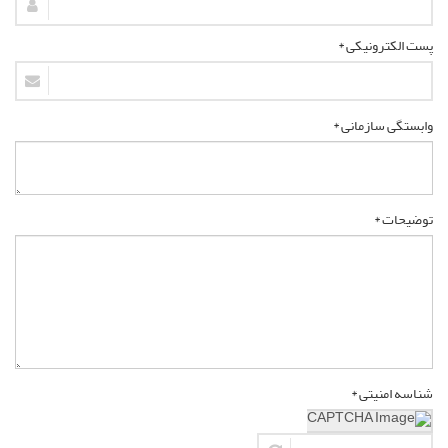
پست الکترونیکی *
وابستگی سازمانی *
توضیحات *
شناسه امنیتی *