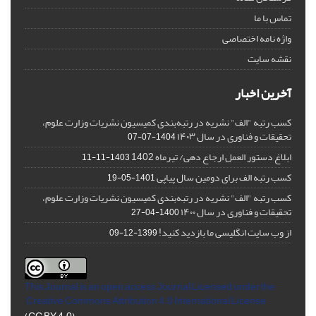
تماس با ما
واژه نامه اختصاصی
نقشه سایت
آخرین اخبار
کسب رتبه "الف" نشریه در رتبه‌بندی کمیسیون نشریات وزارت علوم،
تحقیقات و فناوری در سال ۱۴۰۳
1404-07-07
ابلاغ دستور العمل ارجاع دهی/ تیرماه 1402
1403-11-11
کسب رتبه الف برای دومین سال پیاپی
1401-05-19
کسب رتبه "الف" نشریه در رتبه‌بندی کمیسیون نشریات وزارت علوم،
تحقیقات و فناوری در سال ۱۴۰۰
1400-04-27
از وب سایت انگلیسی ما بازدید کنید!
1399-12-09
This Journal is an open access Journal Licensed
under the
Creative Commons Attribution 4.0 International License