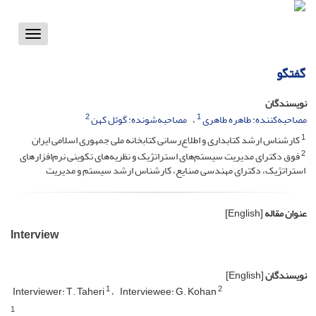
Toggle
vigation
گفتگو
نویسندگان
2
1
مصاحبه‌کننده: طاهره طاهری
مصاحبه‌شونده: گوئل کهن
1
کارشناس ارشد کتابداری و اطلاع‌رسانی کتابخانه ملی جمهوری اسلامی ایران
2
فوق دکترای مدیریت سیستم‌های استراتژیک و نظریه‌های تکوینی نرم‌افزارهای
استراتژیک، دکترای مهندسی صنایع، کارشناس ارشد سیستم و مدیریت
عنوان مقاله
[English]
Interview
نویسندگان
[English]
1
2
Interviewer: T. Taheri
Interviewee: G. Kohan
1