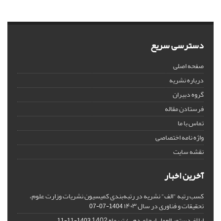
دسترسی سریع
صفحه اصلی
درباره نشریه
گروه دبیران
فرستادن مقاله
تماس با ما
واژه نامه اختصاصی
نقشه سایت
آخرین اخبار
کسب رتبه "الف" نشریه در رتبه‌بندی کمیسیون نشریات وزارت علوم،
تحقیقات و فناوری در سال ۱۴۰۳
1404-07-07
ابلاغ دستور العمل ارجاع دهی/ تیرماه 1402
1403-11-11