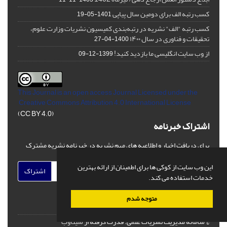
کسب رتبه الف برای دومین سال پیاپی
1401-05-19
کسب رتبه "الف" نشریه در رتبه‌بندی کمیسیون نشریات وزارت علوم،
تحقیقات و فناوری در سال ۱۴۰۰
1400-04-27
از وب سایت انگلیسی ما بازدید کنید!
1399-12-09
This Journal is an open access Journal Licensed
under the
Creative Commons Attribution 4.0 International License
(CC BY 4.0)
اشتراک خبرنامه
برای دریافت اخبار و اطلاعیه های مهم نشریه در خبرنامه نشریه مشترک
شوید.
این وب سایت از کوکی ها برای اطمینان از ارائه بهترین
اشتراک
خدمات استفاده می کند.
متوجه شدم
© سامانه مدیریت نشریات علمی.
قدرت گرفته از
سیناوب