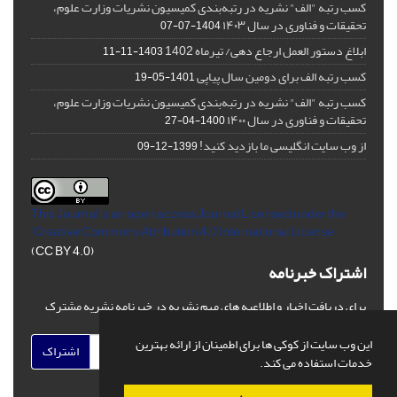
کسب رتبه "الف" نشریه در رتبه‌بندی کمیسیون نشریات وزارت علوم،
تحقیقات و فناوری در سال ۱۴۰۳
1404-07-07
ابلاغ دستور العمل ارجاع دهی/ تیرماه 1402
1403-11-11
کسب رتبه الف برای دومین سال پیاپی
1401-05-19
کسب رتبه "الف" نشریه در رتبه‌بندی کمیسیون نشریات وزارت علوم،
تحقیقات و فناوری در سال ۱۴۰۰
1400-04-27
از وب سایت انگلیسی ما بازدید کنید!
1399-12-09
This Journal is an open access Journal Licensed
under the
Creative Commons Attribution 4.0 International License
(CC BY 4.0)
اشتراک خبرنامه
برای دریافت اخبار و اطلاعیه های مهم نشریه در خبرنامه نشریه مشترک
شوید.
این وب سایت از کوکی ها برای اطمینان از ارائه بهترین
اشتراک
خدمات استفاده می کند.