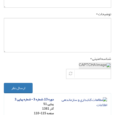
توضیحات *
شناسه امنیتی *
ارسال نظر
دوره 13، شماره 3 - شماره پیاپی 3
پیاپی 51
آذر 1381
صفحه
110-115