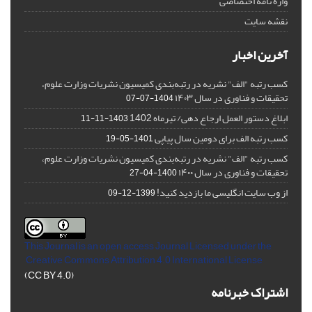
واژه نامه اختصاصی
نقشه سایت
آخرین اخبار
کسب رتبه "الف" نشریه در رتبه‌بندی کمیسیون نشریات وزارت علوم،
تحقیقات و فناوری در سال ۱۴۰۳
1404-07-07
ابلاغ دستور العمل ارجاع دهی/ تیرماه 1402
1403-11-11
کسب رتبه الف برای دومین سال پیاپی
1401-05-19
کسب رتبه "الف" نشریه در رتبه‌بندی کمیسیون نشریات وزارت علوم،
تحقیقات و فناوری در سال ۱۴۰۰
1400-04-27
از وب سایت انگلیسی ما بازدید کنید!
1399-12-09
This Journal is an open access Journal Licensed
under the
Creative Commons Attribution 4.0 International License
(CC BY 4.0)
اشتراک خبرنامه