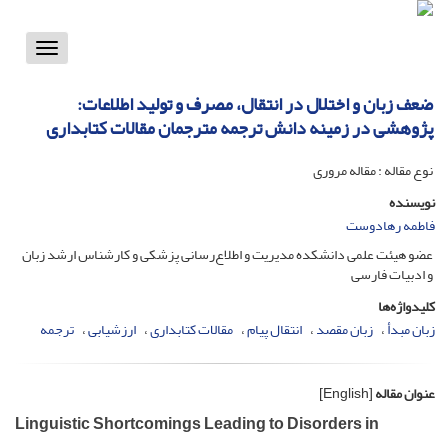
Toggle
vigation
ضعف زبان و اختلال در انتقال، مصرف و تولید اطلاعات:
پژوهشی در زمینه دانش ترجمه مترجمان مقالات کتابداری
نوع مقاله : مقاله مروری
نویسنده
فاطمه رهادوست
عضو هیئت علمی دانشکده مدیریت و اطلاع‌رسانی پزشکی و کارشناس ارشد زبان
و ادبیات فارسی
کلیدواژه‌ها
زبان مبدأ
زبان مقصد
انتقال پیام
مقالات کتابداری
ارزشیابی
ترجمه
عنوان مقاله
[English]
Linguistic Shortcomings Leading to Disorders in