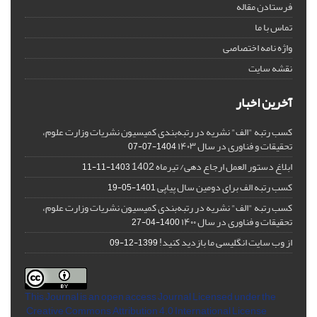
فرستادن مقاله
تماس با ما
واژه نامه اختصاصی
نقشه سایت
آخرین اخبار
کسب رتبه "الف" نشریه در رتبه‌بندی کمیسیون نشریات وزارت علوم،
تحقیقات و فناوری در سال ۱۴۰۳
1404-07-07
ابلاغ دستور العمل ارجاع دهی/ تیرماه 1402
1403-11-11
کسب رتبه الف برای دومین سال پیاپی
1401-05-19
کسب رتبه "الف" نشریه در رتبه‌بندی کمیسیون نشریات وزارت علوم،
تحقیقات و فناوری در سال ۱۴۰۰
1400-04-27
از وب سایت انگلیسی ما بازدید کنید!
1399-12-09
This Journal is an open access Journal Licensed
under the
Creative Commons Attribution 4.0 International License