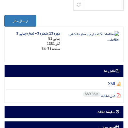
ارسال نظر
دوره 13، شماره 3 - شماره پیاپی 3
پیاپی 51
آذر 1381
صفحه
64-71
فایل ها
XML
669.85 K
اصل مقاله
سابقه مقاله
هم رسانی