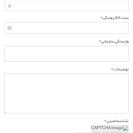
پست الکترونیکی *
وابستگی سازمانی *
توضیحات *
شناسه امنیتی *