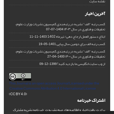
نقشه سایت
آخرین اخبار
کسب رتبه "الف" نشریه در رتبه‌بندی کمیسیون نشریات وزارت علوم،
تحقیقات و فناوری در سال ۱۴۰۳
1404-07-07
ابلاغ دستور العمل ارجاع دهی/ تیرماه 1402
1403-11-11
کسب رتبه الف برای دومین سال پیاپی
1401-05-19
کسب رتبه "الف" نشریه در رتبه‌بندی کمیسیون نشریات وزارت علوم،
تحقیقات و فناوری در سال ۱۴۰۰
1400-04-27
از وب سایت انگلیسی ما بازدید کنید!
1399-12-09
This Journal is an open access Journal Licensed
under the
Creative Commons Attribution 4.0 International License
(CC BY 4.0)
اشتراک خبرنامه
برای دریافت اخبار و اطلاعیه های مهم نشریه در خبرنامه نشریه مشترک