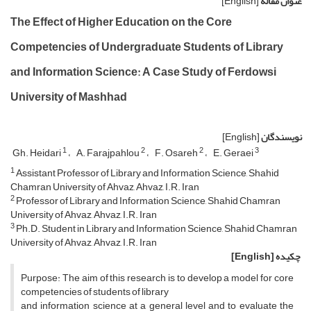
عنوان مقاله
[English]
The Effect of Higher Education on the Core
Competencies of Undergraduate Students of Library
and Information Science: A Case Study of Ferdowsi
University of Mashhad
نویسندگان
[English]
1
2
2
3
Gh. Heidari
A. Farajpahlou
F. Osareh
E. Geraei
1
Assistant Professor of Library and Information Science, Shahid
Chamran University of Ahvaz, Ahvaz, I.R. Iran
2
Professor of Library and Information Science, Shahid Chamran
University of Ahvaz, Ahvaz, I.R. Iran
3
Ph.D. Student in Library and Information Science, Shahid Chamran
University of Ahvaz, Ahvaz, I.R. Iran
چکیده
[English]
Purpose: The aim of this research is to develop a model for core
competencies of students of library
and information science at a general level and to evaluate the