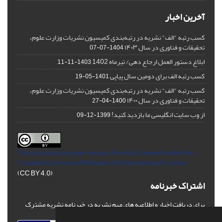
آخرین اخبار
کسب رتبه "الف" نشریه در رتبه‌بندی کمیسیون نشریات وزارت علوم،
تحقیقات و فناوری در سال ۱۴۰۳
1404-07-07
ابلاغ دستور العمل ارجاع دهی/ تیرماه 1402
1403-11-11
کسب رتبه الف برای دومین سال پیاپی
1401-05-19
کسب رتبه "الف" نشریه در رتبه‌بندی کمیسیون نشریات وزارت علوم،
تحقیقات و فناوری در سال ۱۴۰۰
1400-04-27
از وب سایت انگلیسی ما بازدید کنید!
1399-12-09
This Journal is an open access Journal Licensed
under the
Creative Commons Attribution 4.0 International License
(CC BY 4.0)
اشتراک خبرنامه
برای دریافت اخبار و اطلاعیه های مهم نشریه در خبرنامه نشریه مشترک
شوید.