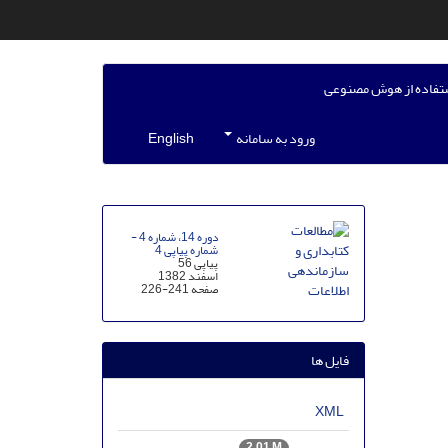
تفاده از هوش مصنوعی
ورود به سامانه
English
دوره 14، شماره 4 -
شماره پیاپی 4
پیاپی 56
اسفند 1382
صفحه
226-241
فایل ها
XML
2.01 M