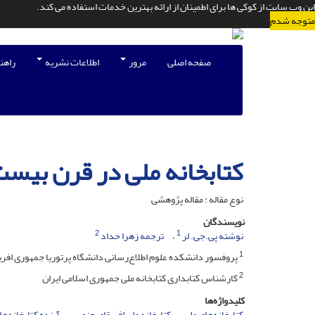
این وب سایت از کوکی ها برای اطمینان از ارائه بهترین خدمات استفاده می کند.
متوجه شدم
صفحه اصلی
مرور
اطلاعات نشریه
راهن
کتابخانه ملی در قرن بیست 
نوع مقاله : مقاله پژوهشی
نویسندگان
2
1
نوشته پی.جی. لر
ترجمه زهرا حداد
1
پروفسور دانشکده علوم اطلاع‌رسانی دانشگاه پرتوریا جمهوری افری
2
کارشناس کتابداری کتابخانه ملی جمهوری اسلامی ایران
کلیدواژه‌ها
کتابخانه‌های ملی
کتابخانه ملی افریقای جنوبی
آینده کتابخانه‌ها