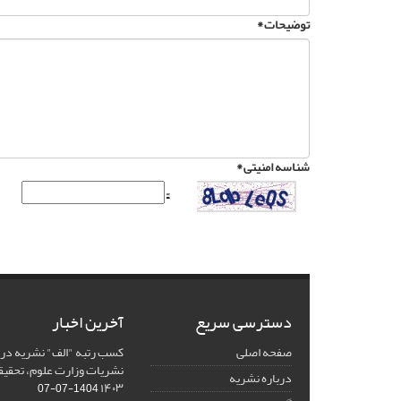
توضیحات *
شناسه امنیتی *
دسترسی سریع
آخرین اخبار
صفحه اصلی
کسب رتبه "الف" نشریه در 
نشریات وزارت علوم، تحقیق
درباره نشریه
۱۴۰۳
1404-07-07