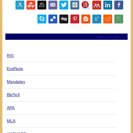
ارجاع به این مقاله
RIS
EndNote
Mendeley
BibTeX
APA
MLA