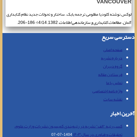
VANCOUVER
لوکس, نوشته کلودیا, مظلومی, ترجمه بابک. ساختار و تحولات جدید نظام کتابداری
آلمان.
مطالعات کتابداری و سازماندهی اطلاعات
, 1382; 14(4): 186-206.
دسترسی سریع
صفحه اصلی
درباره نشریه
گروه دبیران
فرستادن مقاله
تماس با ما
واژه نامه اختصاصی
نقشه سایت
آخرین اخبار
کسب رتبه "الف" نشریه در رتبه‌بندی کمیسیون نشریات وزارت علوم،
تحقیقات و فناوری در سال ۱۴۰۳
1404-07-07