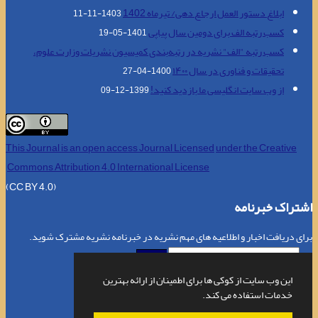
ابلاغ دستور العمل ارجاع دهی/ تیرماه 1402
1403-11-11
کسب رتبه الف برای دومین سال پیاپی
1401-05-19
کسب رتبه "الف" نشریه در رتبه‌بندی کمیسیون نشریات وزارت علوم،
تحقیقات و فناوری در سال ۱۴۰۰
1400-04-27
از وب سایت انگلیسی ما بازدید کنید!
1399-12-09
This Journal is an open access Journal Licensed
under the Creative
Commons Attribution 4.0 International License
(CC BY 4.0)
اشتراک خبرنامه
برای دریافت اخبار و اطلاعیه های مهم نشریه در خبرنامه نشریه مشترک شوید.
اشتراک
این وب سایت از کوکی ها برای اطمینان از ارائه بهترین
خدمات استفاده می کند.