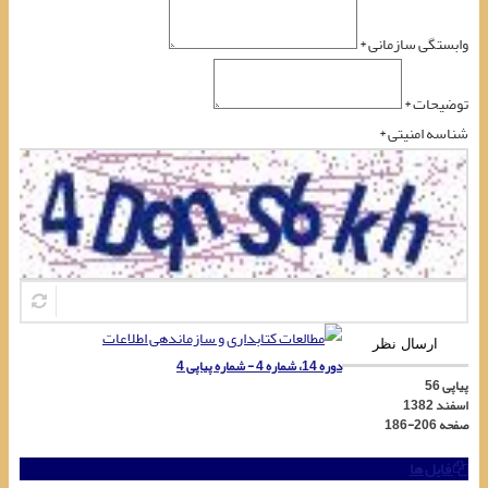
وابستگی سازمانی *
توضیحات *
شناسه امنیتی *
ارسال نظر
دوره 14، شماره 4 - شماره پیاپی 4
پیاپی 56
اسفند 1382
صفحه
186-206
فایل ها