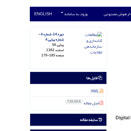
 از هوش مصنوعی
ورود به سامانه
ENGLISH
دوره 14، شماره 4 -
شماره پیاپی 4
پیاپی 56
اسفند 1382
صفحه
179-185
فایل ها
XML
739.68 K
اصل مقاله
Digital
سابقه مقاله