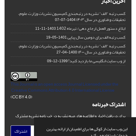
آخرین اخبار
کسب رتبه "الف" نشریه در رتبه‌بندی کمیسیون نشریات وزارت علوم،
تحقیقات و فناوری در سال ۱۴۰۳
1404-07-07
ابلاغ دستور العمل ارجاع دهی/ تیرماه 1402
1403-11-11
کسب رتبه الف برای دومین سال پیاپی
1401-05-19
کسب رتبه "الف" نشریه در رتبه‌بندی کمیسیون نشریات وزارت علوم،
تحقیقات و فناوری در سال ۱۴۰۰
1400-04-27
از وب سایت انگلیسی ما بازدید کنید!
1399-12-09
This Journal is an open access Journal Licensed
under the
Creative Commons Attribution 4.0 International License
(CC BY 4.0)
اشتراک خبرنامه
برای دریافت اخبار و اطلاعیه های مهم نشریه در خبرنامه نشریه مشترک
شوید.
این وب سایت از کوکی ها برای اطمینان از ارائه بهترین
اشتراک
خدمات استفاده می کند.