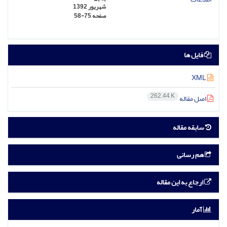
شهریور 1392
صفحه
58-75
فایل ها
XML
262.44 K
اصل مقاله
سابقه مقاله
هم رسانی
ارجاع به این مقاله
آمار