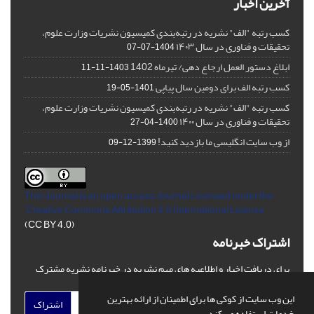
آخرین اخبار
کسب رتبه "الف" نشریه در رتبه‌بندی کمیسیون نشریات وزارت علوم،
تحقیقات و فناوری در سال ۱۴۰۳
1404-07-07
ابلاغ دستور العمل ارجاع دهی/ تیرماه 1402
1403-11-11
کسب رتبه الف برای دومین سال پیاپی
1401-05-19
کسب رتبه "الف" نشریه در رتبه‌بندی کمیسیون نشریات وزارت علوم،
تحقیقات و فناوری در سال ۱۴۰۰
1400-04-27
از وب سایت انگلیسی ما بازدید کنید!
1399-12-09
This Journal is an open access Journal Licensed
under the
Creative Commons Attribution 4.0 International License
(CC BY 4.0)
اشتراک خبرنامه
برای دریافت اخبار و اطلاعیه های مهم نشریه در خبرنامه نشریه مشترک
شوید.
این وب سایت از کوکی ها برای اطمینان از ارائه بهترین
اشتراک
خدمات استفاده می کند.