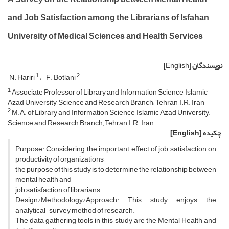
and Job Satisfaction among the Librarians of Isfahan
University of Medical Sciences and Health Services
نویسندگان
[English]
1
2
N. Hariri
F. Botlani
1
Associate Professor of Library and Information Science, Islamic
Azad University, Science and Research Branch; Tehran, I.R. Iran
2
M.A. of Library and Information Science, Islamic Azad University,
Science and Research Branch; Tehran, I.R. Iran
چکیده
[English]
Purpose: Considering the important effect of job satisfaction on
productivity of organizations,
the purpose of this study is to determine the relationship between
mental health and
job satisfaction of librarians.
Design/Methodology/Approach: This study enjoys the
analytical-survey method of research.
The data gathering tools in this study are the Mental Health and