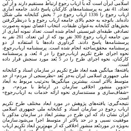
اسلامی ایران است که با ارباب رجوع ارتباط مستقیم دارند و از این
تعداد، 41 نفر به پرسشنامه‌‌های کارکنان پاسخ دادند. جامعه آماری
ارباب رجوع را 1336 ارباب رجوع در 7 بخش کتابخانه ملی شکل
داده‌اند. باتوجه به حجم بالای جامعه ارباب رجوع و با درنظرگرفتن
بخش‌‌های کتابخانه به‌‌عنوان طبقات، انتخاب اعضای نمونه به‌‌صورت
تصادفی طبقه‌ای غیرنسبتی انجام شده است. تعداد نمونه آماری از
بین جامعه ارباب رجوع 300 نفر بود که از این تعداد، 261 نفر به
پرسشنامه‌‌ها پاسخ دادند. گردآوری داده‌ها با استفاده از دو
پرسشنامه محقق‌ساخته انجام شده است. پرسشنامه ارباب‌رجوع،
نحوه اجرای طرح تکریم ارباب‌رجوع را در 4 بُعد، و پرسشنامه
کارکنان، نحوه اجرای طرح را در 5 بُعد مورد سنجش قرار داده
است.
یافته‌ها: میانگین همه ابعاد طرح تکریم در سازمان اسناد و کتابخانه
ملی جمهوری اسلامی ایران به‌‌جز بُعد «نظرسنجی از مردم» از حد
متوسط بالاتر است. بیشترین میانگین‌‌ها به‌‌ترتیب مربوط به ابعاد
«تدوین منشور اخلاقی سازمان در ارتباط با مردم»، و
«شفاف‌‌سازی و مستندسازی نحوه ارائه خدمات به ارباب‌رجوع»
است.
نتیجه‌گیری: یافته‌‌های پژوهش در مورد ابعاد مختلف طرح تکریم
ارباب رجوع در سازمان اسناد و کتابخانه ملی جمهوری اسلامی
ایران نشان داد که این طرح در بیشتر ابعاد در سازمان مذکور با
موفقیت نسبی و در حد بالاتر از متوسط اجرا می‌شود.سازمان
به‌‌ویژه در موردبُعد منشور اخلاقی که از مهم‌‌ترین ابعاد تکریم ارباب