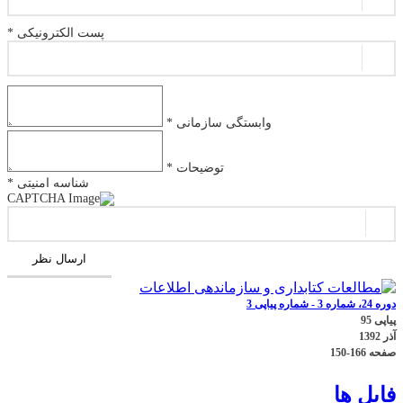
پست الکترونیکی *
وابستگی سازمانی *
توضیحات *
شناسه امنیتی *
ارسال نظر
دوره 24، شماره 3 - شماره پیاپی 3
پیاپی 95
آذر 1392
صفحه
150-166
فایل ها