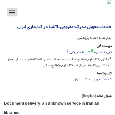
Toggle
vigation
خدمات تحویل مدرک: مفهومی ناآشنا در کتابداری ایران
نوع مقاله : مقاله پژوهشی
نویسندگان
2
1
فریده عصاره
غلام حیدری
1
دکترای کتابداری و اطلاع‌رسانی و عضو هیئت علمی دانشگاه شهید چمران اهواز
2
دانشجوی کارشناسی ارشد کتابداری و اطلاع‌رسانی
کلیدواژه‌ها
خدمات تحویل مدرک
ایران
عنوان مقاله
[English]
Document delivery: an unknown service in Iranian
libraries