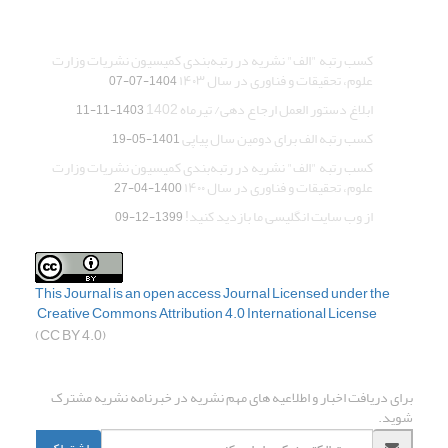
آخرین اخبار
کسب رتبه "الف" نشریه در رتبه‌بندی کمیسیون نشریات وزارت
علوم، تحقیقات و فناوری در سال ۱۴۰۳
1404-07-07
ابلاغ دستور العمل ارجاع دهی/ تیرماه 1402
1403-11-11
کسب رتبه الف برای دومین سال پیاپی
1401-05-19
کسب رتبه "الف" نشریه در رتبه‌بندی کمیسیون نشریات وزارت
علوم، تحقیقات و فناوری در سال ۱۴۰۰
1400-04-27
از وب سایت انگلیسی ما بازدید کنید!
1399-12-09
This Journal is an open access Journal Licensed
under the
Creative Commons Attribution 4.0 International License
(CC BY 4.0)
اشتراک خبرنامه
برای دریافت اخبار و اطلاعیه های مهم نشریه در خبرنامه نشریه مشترک
شوید.