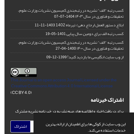
کسب رتبه "الف" نشریه در رتبه‌بندی کمیسیون نشریات وزارت علوم،
تحقیقات و فناوری در سال ۱۴۰۳
1404-07-07
ابلاغ دستور العمل ارجاع دهی/ تیرماه 1402
1403-11-11
کسب رتبه الف برای دومین سال پیاپی
1401-05-19
کسب رتبه "الف" نشریه در رتبه‌بندی کمیسیون نشریات وزارت علوم،
تحقیقات و فناوری در سال ۱۴۰۰
1400-04-27
از وب سایت انگلیسی ما بازدید کنید!
1399-12-09
This Journal is an open access Journal Licensed
under the
Creative Commons Attribution 4.0 International License
(CC BY 4.0)
اشتراک خبرنامه
برای دریافت اخبار و اطلاعیه های مهم نشریه در خبرنامه نشریه مشترک
شوید.
این وب سایت از کوکی ها برای اطمینان از ارائه بهترین
اشتراک
خدمات استفاده می کند.