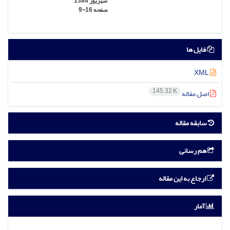
شهریور 1384
صفحه
9-16
فایل ها
XML
145.32 K
اصل مقاله
سابقه مقاله
هم رسانی
ارجاع به این مقاله
آمار