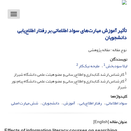
Toggle
vigation
تأثیر آموزش مهارت‌های سواد اطلاعاتی بر رفتار اطلاع‌یابی
دانشجویان
نوع مقاله : مقاله پژوهشی
نویسندگان
2
1
لیلا سودبخش
ملیحه نیک‌کار
1
کارشناس ارشد کتابداری و اطلاع‌رسانی و عضو هیئت علمی دانشگاه شیراز
2
کارشناس ارشد کتابداری و اطلاع‌رسانی و عضو هیئت علمی دانشگاه پیام نور
شیراز
کلیدواژه‌ها
سواد اطلاعاتی
رفتار اطلاع‌یابی
آموزش
دانشجویان
شش مهارت اصلی
عنوان مقاله
[English]
Effects of information literacy courses on searching