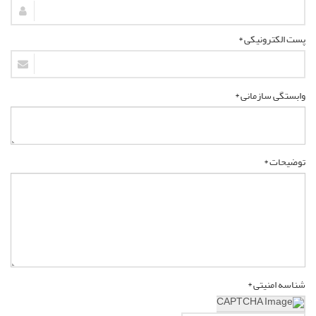
پست الکترونیکی *
وابستگی سازمانی *
توضیحات *
شناسه امنیتی *