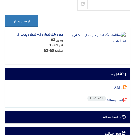
ارسال نظر
دوره 16، شماره 3 - شماره پیاپی 3
پیاپی 63
آذر 1384
صفحه
53-58
فایل ها
XML
102.62 K
اصل مقاله
سابقه مقاله
هم رسانی