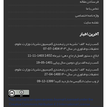
فرستادن مقاله
تماس با ما
واژه نامه اختصاصی
نقشه سایت
آخرین اخبار
کسب رتبه "الف" نشریه در رتبه‌بندی کمیسیون نشریات وزارت علوم،
تحقیقات و فناوری در سال ۱۴۰۳
1404-07-07
ابلاغ دستور العمل ارجاع دهی/ تیرماه 1402
1403-11-11
کسب رتبه الف برای دومین سال پیاپی
1401-05-19
کسب رتبه "الف" نشریه در رتبه‌بندی کمیسیون نشریات وزارت علوم،
تحقیقات و فناوری در سال ۱۴۰۰
1400-04-27
از وب سایت انگلیسی ما بازدید کنید!
1399-12-09
This Journal is an open access Journal Licensed
under the
Creative Commons Attribution 4.0 International License