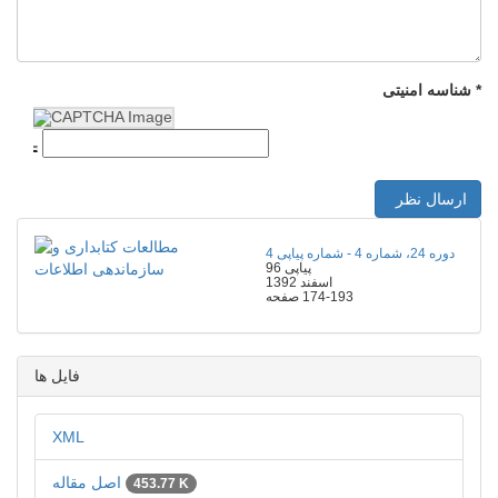
شناسه امنیتی *
ارسال نظر
دوره 24، شماره 4 - شماره پیاپی 4
پیاپی 96
اسفند 1392
174-193
صفحه
فایل ها
XML
اصل مقاله
453.77 K