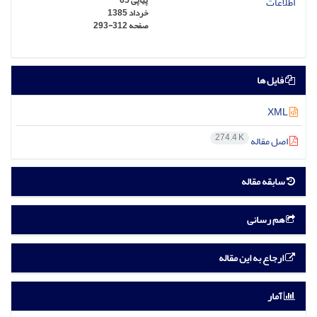
پیاپی 65
خرداد 1385
صفحه
293-312
فایل ها
XML
274.4 K
اصل مقاله
سابقه مقاله
هم رسانی
ارجاع به این مقاله
آمار