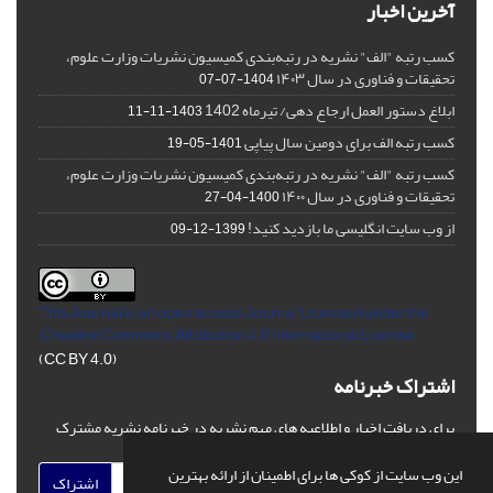
آخرین اخبار
کسب رتبه "الف" نشریه در رتبه‌بندی کمیسیون نشریات وزارت علوم،
تحقیقات و فناوری در سال ۱۴۰۳
1404-07-07
ابلاغ دستور العمل ارجاع دهی/ تیرماه 1402
1403-11-11
کسب رتبه الف برای دومین سال پیاپی
1401-05-19
کسب رتبه "الف" نشریه در رتبه‌بندی کمیسیون نشریات وزارت علوم،
تحقیقات و فناوری در سال ۱۴۰۰
1400-04-27
از وب سایت انگلیسی ما بازدید کنید!
1399-12-09
This Journal is an open access Journal Licensed
under the
Creative Commons Attribution 4.0 International License
(CC BY 4.0)
اشتراک خبرنامه
برای دریافت اخبار و اطلاعیه های مهم نشریه در خبرنامه نشریه مشترک
شوید.
این وب سایت از کوکی ها برای اطمینان از ارائه بهترین
اشتراک