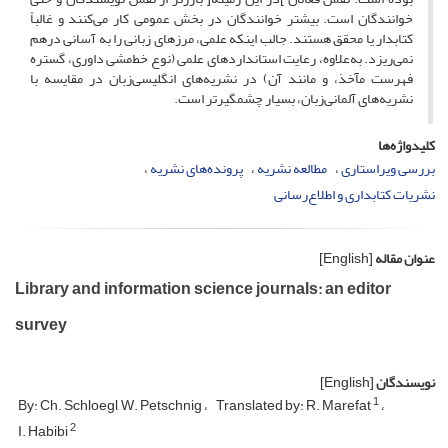
خوانندگان است. بیشتر خوانندگان در بخش عمومی کار می‌کنند و غالباً
کتابدار یا محقق هستند. جالب اینکه علمی، مرزهای زبانی را به آسانی درهم
نمی‌‌ریزد. به‌علاوه، رعایت استانداردهای علمی (نوع خط‌مشی داوری، گستره
فهرست مآخذ، و مانند آن) در نشریه‌های انگلیسی‌زبان در مقایسه با
نشریه‌های آلمانی‌زبان، بسیار چشمگیرتر است.
کلیدواژه‌ها
بررسی ویراستاری
مطالعه نشریه
پرونده‌های نشریه
نشریات کتابداری و اطلاع‌رسانی
عنوان مقاله
[English]
Library and information science journals: an editor
survey
نویسندگان
[English]
1
By: Ch. Schloegl, W. Petschnig
Translated by: R. Marefat
2
I. Habibi