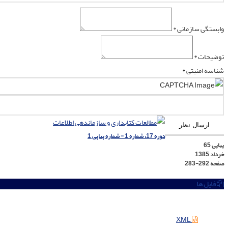
وابستگی سازمانی *
توضیحات *
شناسه امنیتی *
ارسال نظر
دوره 17، شماره 1 - شماره پیاپی 1
پیاپی 65
خرداد 1385
صفحه
283-292
فایل ها
XML