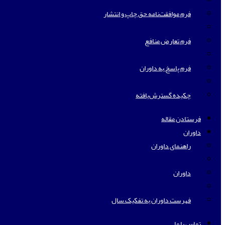
فرم موافقت‌نامه حق چاپ و انتشار
فرم تعارض منافع
فرم پاسخ به داوران
چکیده گسترش‌یافته
فرستادن مقاله
داوران
راهنمای داوران
داوران
فهرست داوران به تفکیک سال
تماس با ما