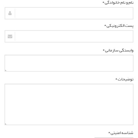
نام و نام خانوادگی *
پست الکترونیکی *
وابستگی سازمانی *
توضیحات *
شناسه امنیتی *