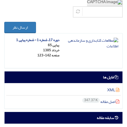
ارسال نظر
دوره 17، شماره 1 - شماره پیاپی 1
پیاپی 65
خرداد 1385
صفحه
123-142
فایل ها
XML
347.37 K
اصل مقاله
سابقه مقاله