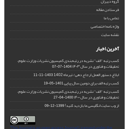
گروه دبیران
فرستادن مقاله
تماس با ما
واژه نامه اختصاصی
نقشه سایت
آخرین اخبار
کسب رتبه "الف" نشریه در رتبه‌بندی کمیسیون نشریات وزارت علوم،
تحقیقات و فناوری در سال ۱۴۰۳
1404-07-07
ابلاغ دستور العمل ارجاع دهی/ تیرماه 1402
1403-11-11
کسب رتبه الف برای دومین سال پیاپی
1401-05-19
کسب رتبه "الف" نشریه در رتبه‌بندی کمیسیون نشریات وزارت علوم،
تحقیقات و فناوری در سال ۱۴۰۰
1400-04-27
از وب سایت انگلیسی ما بازدید کنید!
1399-12-09
This Journal is an open access Journal Licensed
under the