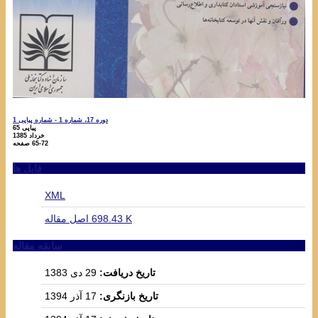
دوره 17، شماره 1 - شماره پیاپی 1
پیاپی 65
خرداد 1385
65-72
صفحه
فایل ها
XML
698.43 K
اصل مقاله
سابقه مقاله
تاریخ دریافت:
29 دی 1383
تاریخ بازنگری:
17 آذر 1394