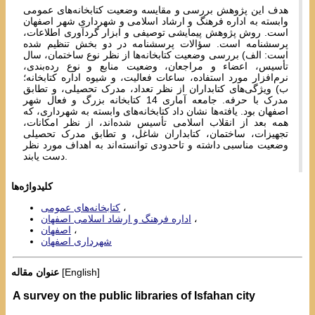
هدف این پژوهش بررسی و مقایسه وضعیت کتابخانه‌های عمومی
وابسته به اداره فرهنگ و ارشاد اسلامی و شهرداری شهر اصفهان
است. روش پژوهش پیمایشی توصیفی و ابزار گردآوری اطلاعات،
پرسشنامه است. سؤالات پرسشنامه در دو بخش تنظیم شده
است: الف) بررسی وضعیت کتابخانه‌ها از نظر نوع ساختمان، سال
تأسیس، اعضاء و مراجعان، وضعیت منابع و نوع رده‌بندی،
نرم‌افزار مورد استفاده، ساعات فعالیت، و شیوه اداره کتابخانه؛
ب) ویژگی‌های کتابداران از نظر تعداد، مدرک تحصیلی، و تطابق
مدرک با حرفه. جامعه آماری 14 کتابخانه بزرگ و فعال شهر
اصفهان بود. یافته‌ها نشان داد کتابخانه‌های وابسته به شهرداری، که
همه بعد از انقلاب اسلامی تأسیس شده‌اند، از نظر امکانات،
تجهیزات، ساختمان، کتابداران شاغل، و تطابق مدرک تحصیلی
وضعیت مناسبی داشته و تاحدودی توانسته‌اند به اهداف مورد نظر
دست یابند.
کلیدواژه‌ها
کتابخانه‌های عمومی
اداره فرهنگ و ارشاد اسلامی اصفهان
اصفهان
شهرداری اصفهان
[English]
عنوان مقاله
A survey on the public libraries of Isfahan city