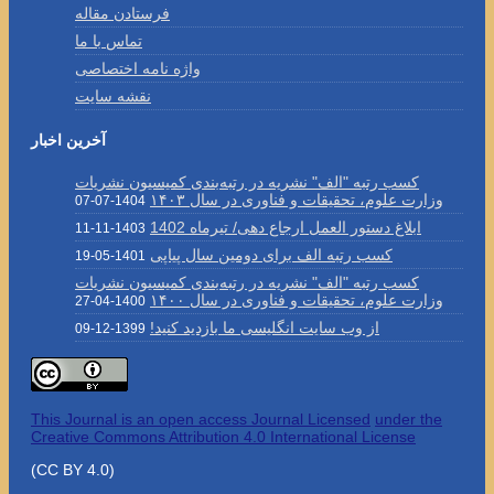
فرستادن مقاله
تماس با ما
واژه نامه اختصاصی
نقشه سایت
آخرین اخبار
کسب رتبه "الف" نشریه در رتبه‌بندی کمیسیون نشریات
وزارت علوم، تحقیقات و فناوری در سال ۱۴۰۳
1404-07-07
ابلاغ دستور العمل ارجاع دهی/ تیرماه 1402
1403-11-11
کسب رتبه الف برای دومین سال پیاپی
1401-05-19
کسب رتبه "الف" نشریه در رتبه‌بندی کمیسیون نشریات
وزارت علوم، تحقیقات و فناوری در سال ۱۴۰۰
1400-04-27
از وب سایت انگلیسی ما بازدید کنید!
1399-12-09
This Journal is an open access Journal Licensed
under the
Creative Commons Attribution 4.0 International License
(CC BY 4.0)