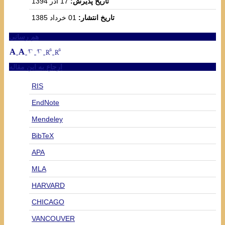
تاریخ پذیرش:
17 آذر 1394
تاریخ انتشار:
01 خرداد 1385
هم رسانی
ارجاع به این مقاله
RIS
EndNote
Mendeley
BibTeX
APA
MLA
HARVARD
CHICAGO
VANCOUVER