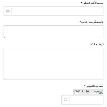
پست الکترونیکی *
وابستگی سازمانی *
توضیحات *
شناسه امنیتی *