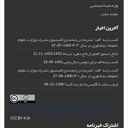
واژه نامه اختصاصی
نقشه سایت
آخرین اخبار
کسب رتبه "الف" نشریه در رتبه‌بندی کمیسیون نشریات وزارت علوم،
تحقیقات و فناوری در سال ۱۴۰۳
1404-07-07
ابلاغ دستور العمل ارجاع دهی/ تیرماه 1402
1403-11-11
کسب رتبه الف برای دومین سال پیاپی
1401-05-19
کسب رتبه "الف" نشریه در رتبه‌بندی کمیسیون نشریات وزارت علوم،
تحقیقات و فناوری در سال ۱۴۰۰
1400-04-27
از وب سایت انگلیسی ما بازدید کنید!
1399-12-09
This Journal is an open access Journal Licensed
under the
Creative Commons Attribution 4.0 International License
(CC BY 4.0)
اشتراک خبرنامه