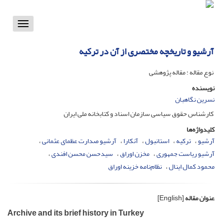
Toggle
vigation
آرشیو و تاریخچه مختصری از آن در ترکیه
نوع مقاله : مقاله پژوهشی
نویسنده
نسرین نگاهبان
کارشناس حقوق سیاسی سازمان اسناد و کتابخانه ملی ایران
کلیدواژه‌ها
آرشیو
ترکیه
استانبول
آنکارا
آرشیو صدارت عظمای عثمانی
آرشیو ریاست جمهوری
مخزن اوراق
سیدحسن محسن افندی
محمود کمال اینال
نظام‌نامه خزینه اوراق
عنوان مقاله
[English]
Archive and its brief history in Turkey