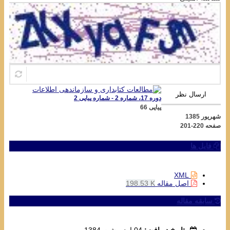
ارسال نظر
دوره 17، شماره 2 - شماره پیاپی 2
پیاپی 66
شهریور 1385
صفحه
201-220
فایل ها
XML
اصل مقاله
198.53 K
سابقه مقاله