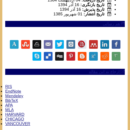
تاریخ دریافت:
04 اردیبهشت 1384
تاریخ بازنگری:
16 آذر 1394
تاریخ پذیرش:
16 آذر 1394
تاریخ انتشار:
01 شهریور 1385
هم رسانی
ارجاع به این مقاله
RIS
EndNote
Mendeley
BibTeX
APA
MLA
HARVARD
CHICAGO
VANCOUVER