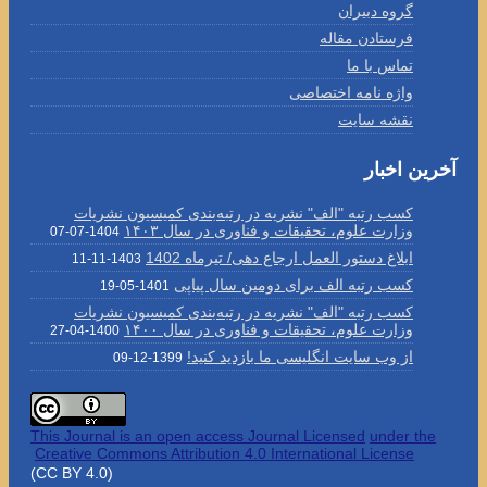
گروه دبیران
فرستادن مقاله
تماس با ما
واژه نامه اختصاصی
نقشه سایت
آخرین اخبار
کسب رتبه "الف" نشریه در رتبه‌بندی کمیسیون نشریات
وزارت علوم، تحقیقات و فناوری در سال ۱۴۰۳
1404-07-07
ابلاغ دستور العمل ارجاع دهی/ تیرماه 1402
1403-11-11
کسب رتبه الف برای دومین سال پیاپی
1401-05-19
کسب رتبه "الف" نشریه در رتبه‌بندی کمیسیون نشریات
وزارت علوم، تحقیقات و فناوری در سال ۱۴۰۰
1400-04-27
از وب سایت انگلیسی ما بازدید کنید!
1399-12-09
This Journal is an open access Journal Licensed
under the
Creative Commons Attribution 4.0 International License
(CC BY 4.0)