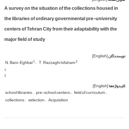
A survey on the situation of the collections housed in
the libraries of ordinary governmental pre-university
centers of Tehran City from their adaptability with the
major field of study
نویسندگان
[English]
1
2
N. Bani-Eghbal
T. Razzaghi Isfahani
1
2
کلیدواژه‌ها
[English]
school libraries
pre-school centers
field of curriculum
collections
selection
Acquisition