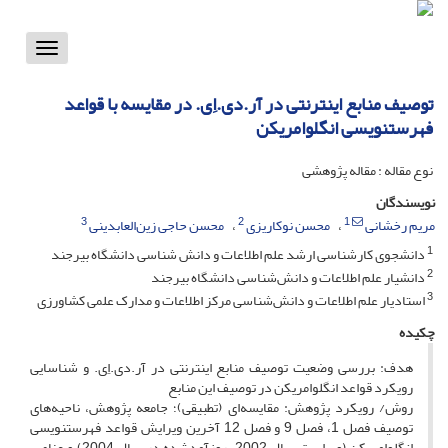
Toggle
vigation
توصیف منابع اینترنتی در آر.دی.اِی. در مقایسه با قواعد
فهرستنویسی انگلوامریکن
نوع مقاله : مقاله پژوهشی
نویسندگان
3
2
1
مریم رخشانی
محسن نوکاریزی
محسن حاجی زین‌العابدینی
1
دانشجوی کارشناسی ارشد علم اطلاعات و دانش شناسی دانشگاه بیرجند
2
دانشیار علم اطلاعات و دانش‌شناسی دانشگاه بیرجند
3
استادیار علم اطلاعات و دانش‌شناسی مرکز اطلاعات و مدارک علمی کشاورزی
چکیده
هدف: بررسی وضعیت توصیف منابع اینترنتی در آر.دی.اِِی. و شناسایی
رویکرد قواعد انگلوامریکن در توصیف این منابع
روش/ رویکرد پژوهش: مقایسه‌ای (تطبیقی)؛ جامعه پژوهش، ناحیه‌های
توصیف فصل 1، فصل 9 و فصل 12 آخرین ویرایش قواعد فهرستنویسی
انگلوامریکن (ویراست سال 2002، روزآمدشده در سال 2004) و عناصر