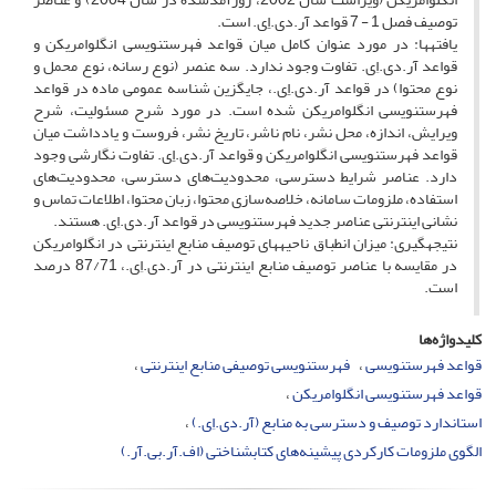
توصیف فصل 1 - 7 قواعد آر.دی.اِِی. است.
یافته­ها: در مورد عنوان کامل میان قواعد فهرستنویسی انگلوامریکن و
قواعد آر.دی.اِی. تفاوت وجود ندارد. سه عنصر (نوع رسانه، نوع محمل و
نوع محتوا) در قواعد آر.دی.اِِی.، جایگزین شناسه عمومی ماده در قواعد
فهرستنویسی انگلوامریکن شده است. در مورد شرح مسئولیت، شرح
ویرایش، اندازه، محل نشر، نام ناشر، تاریخ نشر، فروست و یادداشت میان
قواعد فهرستنویسی انگلوامریکن و قواعد آر.دی.اِِی. تفاوت نگارشی وجود
دارد. عناصر شرایط دسترسی، محدودیت‌های دسترسی، محدودیت‌های
استفاده، ملزومات سامانه، خلاصه‌سازی محتوا، زبان محتوا، اطلاعات تماس و
نشانی اینترنتی عناصر جدید فهرستنویسی در قواعد آر.دی.اِی. هستند.
نتیجه­گیری: میزان انطباق ناحیه­های توصیف منابع اینترنتی در انگلوامریکن
در مقایسه با عناصر توصیف منابع اینترنتی در آر.دی.اِی.، 87/71 درصد
است.
کلیدواژه‌ها
قواعد فهرستنویسی
فهرستنویسی توصیفی منابع اینترنتی
قواعد فهرستنویسی انگلوامریکن
استاندارد توصیف و دسترسی به منابع (آر.دی.اِی.)
الگوی ملزومات کارکردی پیشینه‌های کتابشناختی (اف.آر.بی.آر.)