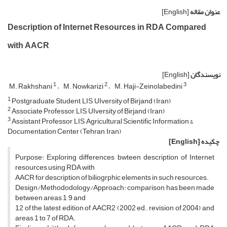
عنوان مقاله
[English]
Description of Internet Resources in RDA Compared
with AACR
نویسندگان
[English]
1
2
3
M. Rakhshani
M. Nowkarizi
M. Haji-Zeinolabedini
1
Postgraduate Student, LIS, UIversity of Birjand (Iran)
2
Associate Professor, LIS, UIversity of Birjand (Iran)
3
Assistant Professor, LIS, Agricultural Scientific Information &
Documentation Center (Tehran, Iran)
چکیده
[English]
Purpose: Exploring differences bwteen description of Internet
resources using RDA with
AACR for description of biliogrphic elements in such resources.
Design/Methododology/Approach: comparison has been made
between areas 1, 9 and
12 of the latest edition of AACR2 (2002 ed., revision of 2004) and
areas 1 to 7 of RDA.