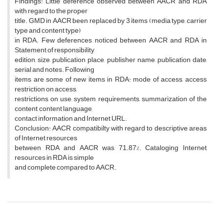
Findings: Little deference observed between AACR and RDA
with regard to the proper
title. GMD in AACR been replaced by 3 items (media type, carrier
type and content type)
in RDA. Few deferences noticed between AACR and RDA in
Statement of responsibility,
edition, size, publication place, publisher name, publication date,
serial and notes. Following
items are some of new items in RDA: mode of access, access
restriction on access,
restrictions on use, system requirements, summarization of the
content, content language,
contact information and Internet URL.
Conclusion: AACR compatibilty with regard to descriptive areas
of Internet resources
between RDA and AACR was 71.87%. Cataloging Internet
resources in RDA is simple
and complete compared to AACR.