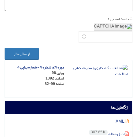
شناسه امنیتی *
ارسال نظر
دوره 24، شماره 4 - شماره پیاپی 4
پیاپی 96
اسفند 1392
صفحه
82-99
فایل ها
XML
307.65 K
اصل مقاله