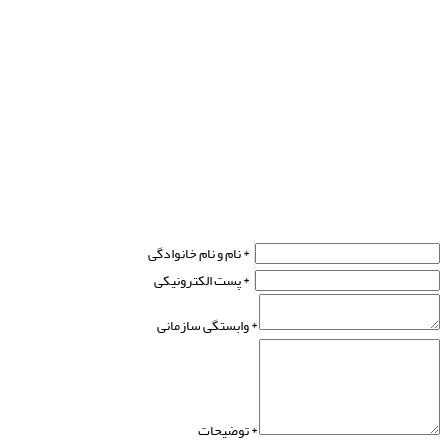
نام و نام خانوادگی *
پست الکترونیکی *
وابستگی سازمانی *
توضیحات *