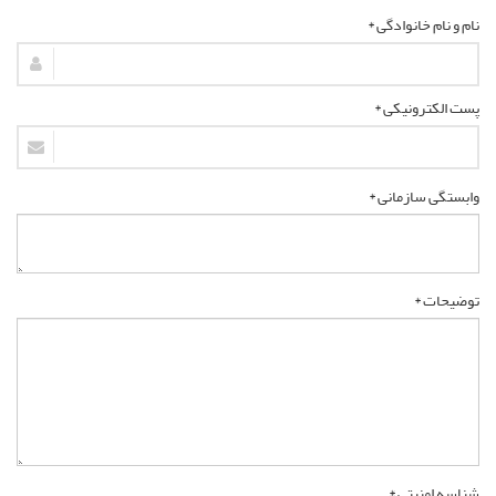
نام و نام خانوادگی *
پست الکترونیکی *
وابستگی سازمانی *
توضیحات *
شناسه امنیتی *