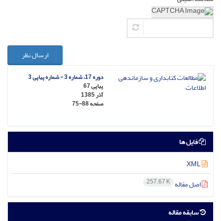
ارسال نظر
دوره 17، شماره 3 - شماره پیاپی 3
پیاپی 67
آذر 1385
صفحه
75-88
فایل ها
XML
257.67 K
اصل مقاله
سابقه مقاله