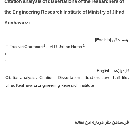
Citation analysis of dissertations of the researchers of
the Engineering Research Institute of Ministry of Jihad
Keshavarzi
نویسندگان
[English]
1
2
F. Tassviri Ghamsari
M.R. Jahan Nama
1
2
کلیدواژه‌ها
[English]
Citation analysis
Citation
Dissertation
Bradford Law
half-life
Jihad Keshavarzi Engineering Research Institute
فرستادن نظر درباره این مقاله