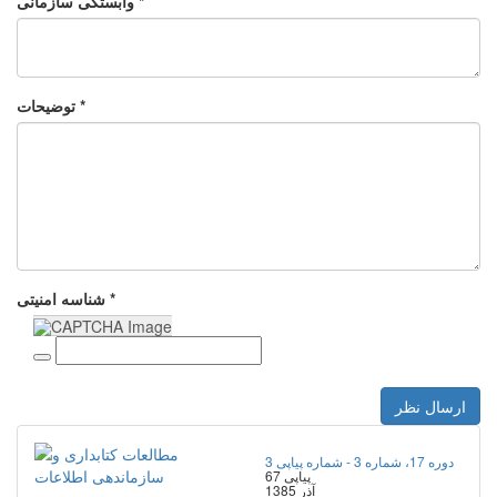
وابستگی سازمانی *
توضیحات *
شناسه امنیتی *
ارسال نظر
دوره 17، شماره 3 - شماره پیاپی 3
پیاپی 67
آذر 1385