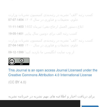
آخرین اخبار
کسب رتبه "الف" نشریه در رتبه‌بندی کمیسیون نشریات وزارت
علوم، تحقیقات و فناوری در سال ۱۴۰۳
1404-07-07
ابلاغ دستور العمل ارجاع دهی/ تیرماه 1402
1403-11-11
کسب رتبه الف برای دومین سال پیاپی
1401-05-19
کسب رتبه "الف" نشریه در رتبه‌بندی کمیسیون نشریات وزارت
علوم، تحقیقات و فناوری در سال ۱۴۰۰
1400-04-27
از وب سایت انگلیسی ما بازدید کنید!
1399-12-09
This Journal is an open access Journal Licensed
under the
Creative Commons Attribution 4.0 International License
(CC BY 4.0)
اشتراک خبرنامه
برای دریافت اخبار و اطلاعیه های مهم نشریه در خبرنامه نشریه
مشترک شوید.