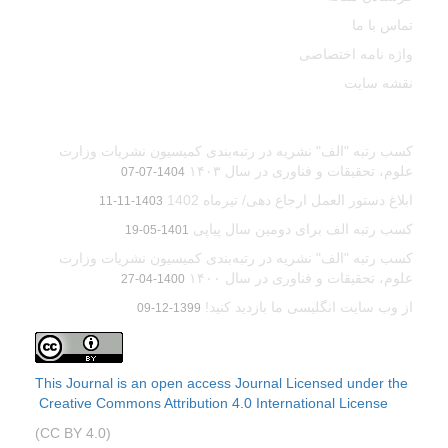
تماس با ما
واژه نامه اختصاصی
نقشه سایت
آخرین اخبار
کسب رتبه "الف" نشریه در رتبه‌بندی کمیسیون نشریات وزارت
علوم، تحقیقات و فناوری در سال ۱۴۰۳
1404-07-07
ابلاغ دستور العمل ارجاع دهی/ تیرماه 1402
1403-11-11
کسب رتبه الف برای دومین سال پیاپی
1401-05-19
کسب رتبه "الف" نشریه در رتبه‌بندی کمیسیون نشریات وزارت
علوم، تحقیقات و فناوری در سال ۱۴۰۰
1400-04-27
از وب سایت انگلیسی ما بازدید کنید!
1399-12-09
This Journal is an open access Journal Licensed
under the
Creative Commons Attribution 4.0 International License
(CC BY 4.0)