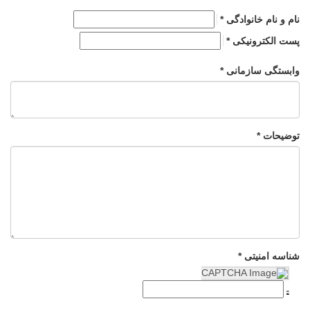
نام و نام خانوادگی *
پست الکترونیکی *
وابستگی سازمانی *
توضیحات *
شناسه امنیتی *