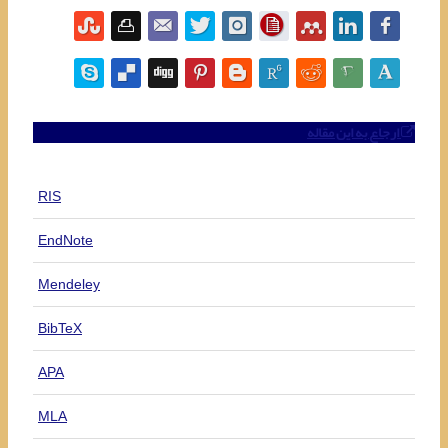
ارجاع به این مقاله
RIS
EndNote
Mendeley
BibTeX
APA
MLA