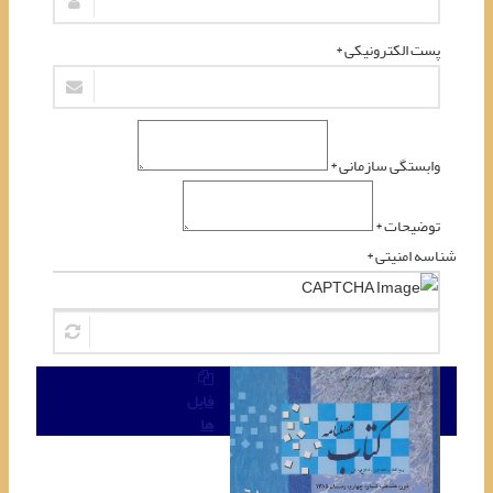
پست الکترونیکی *
وابستگی سازمانی *
توضیحات *
شناسه امنیتی *
ارسال نظر
فایل
ها