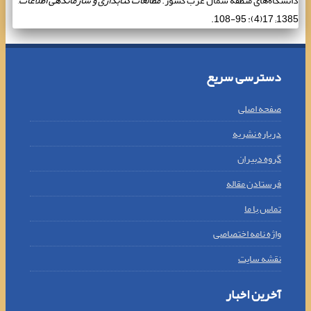
دانشگاه‌های منطقه شمال غرب کشور.
مطالعات کتابداری و سازماندهی اطلاعات
,
1385; 17(4): 95-108.
دسترسی سریع
صفحه اصلی
درباره نشریه
گروه دبیران
فرستادن مقاله
تماس با ما
واژه نامه اختصاصی
نقشه سایت
آخرین اخبار